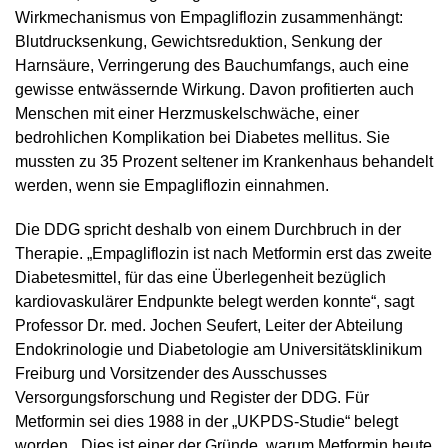
Wirkmechanismus von Empagliflozin zusammenhängt:
Blutdrucksenkung, Gewichtsreduktion, Senkung der
Harnsäure, Verringerung des Bauchumfangs, auch eine
gewisse entwässernde Wirkung. Davon profitierten auch
Menschen mit einer Herzmuskelschwäche, einer
bedrohlichen Komplikation bei Diabetes mellitus. Sie
mussten zu 35 Prozent seltener im Krankenhaus behandelt
werden, wenn sie Empagliflozin einnahmen.
Die DDG spricht deshalb von einem Durchbruch in der
Therapie. „Empagliflozin ist nach Metformin erst das zweite
Diabetesmittel, für das eine Überlegenheit bezüglich
kardiovaskulärer Endpunkte belegt werden konnte“, sagt
Professor Dr. med. Jochen Seufert, Leiter der Abteilung
Endokrinologie und Diabetologie am Universitätsklinikum
Freiburg und Vorsitzender des Ausschusses
Versorgungsforschung und Register der DDG. Für
Metformin sei dies 1988 in der „UKPDS-Studie“ belegt
worden. „Dies ist einer der Gründe, warum Metformin heute