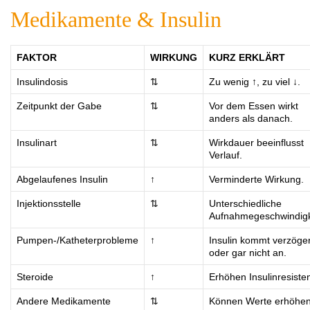
Medikamente & Insulin
FAKTOR
WIRKUNG
KURZ ERKLÄRT
Insulindosis
⇅
Zu wenig ↑, zu viel ↓.
Zeitpunkt der Gabe
⇅
Vor dem Essen wirkt
anders als danach.
Insulinart
⇅
Wirkdauer beeinflusst
Verlauf.
Abgelaufenes Insulin
↑
Verminderte Wirkung.
Injektionsstelle
⇅
Unterschiedliche
Aufnahmegeschwindigk
Pumpen-/Katheterprobleme
↑
Insulin kommt verzöger
oder gar nicht an.
Steroide
↑
Erhöhen Insulinresiste
Andere Medikamente
⇅
Können Werte erhöhe