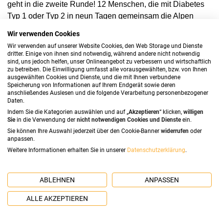
geht in die zweite Runde! 12 Menschen, die mit Diabetes
Typ 1 oder Typ 2 in neun Tagen gemeinsam die Alpen
wandernd überqueren und damit Vorbild und Motivation für
Wir verwenden Cookies
viele andere Betroffene sein wollen.
Wir verwenden auf unserer Website Cookies, den Web Storage und Dienste
dritter. Einige von ihnen sind notwendig, während andere nicht notwendig
sind, uns jedoch helfen, unser Onlineangebot zu verbessern und wirtschaftlich
Was erwartet dich bei
zu betreiben. Die Einwilligung umfasst alle vorausgewählten, bzw. von Ihnen
ausgewählten Cookies und Dienste, und die mit Ihnen verbundene
Speicherung von Informationen auf Ihrem Endgerät sowie deren
der Dialetics xAlps
anschließendes Auslesen und die folgende Verarbeitung personenbezogener
Daten.
Alpenüberquerung?
Indem Sie die Kategorien auswählen und auf „
Akzeptieren
“ klicken,
willigen
Sie
in die Verwendung der
nicht notwendigen Cookies und Dienste
ein.
Sie können Ihre Auswahl jederzeit über den Cookie-Banner
widerrufen
oder
anpassen.
Vom 2 Juli bis zum 11. Juli 2026 führt die Route von
Weitere Informationen erhalten Sie in unserer
Datenschutzerklärung
.
Mittelberg (Österreich) über Warth, Pettneu am Arlberg und
Ischgl nach Sur En (Schweiz) bis nach Mals (Italien). I
n
ABLEHNEN
ANPASSEN
neun Tagen werden 130 km und 7.000 Höhenmeter
zurückgelegt, mit Tagesetappen zwischen 7 und 27 km
ALLE AKZEPTIEREN
und Aufstiegen von bis zu 1.200 m.
Übernachtet wird in
Berghütten in Mehrbettzimmern mit Halbpension. Ein