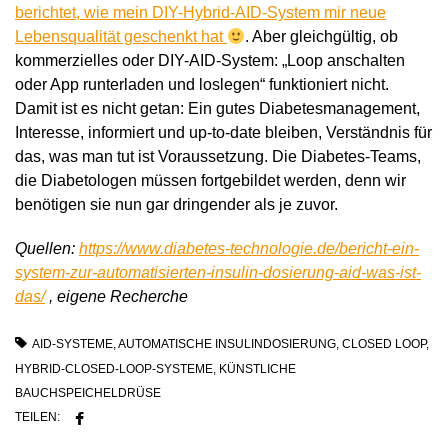
berichtet, wie mein DIY-Hybrid-AID-System mir neue
Lebensqualität geschenkt hat
. Aber gleichgültig, ob
kommerzielles oder DIY-AID-System: „Loop anschalten
oder App runterladen und loslegen“ funktioniert nicht.
Damit ist es nicht getan: Ein gutes Diabetesmanagement,
Interesse, informiert und up-to-date bleiben, Verständnis für
das, was man tut ist Voraussetzung. Die Diabetes-Teams,
die Diabetologen müssen fortgebildet werden, denn wir
benötigen sie nun gar dringender als je zuvor.
Quellen:
https://www.diabetes-technologie.de/bericht-ein-
system-zur-automatisierten-insulin-dosierung-aid-was-ist-
das/
, eigene Recherche
AID-SYSTEME
,
AUTOMATISCHE INSULINDOSIERUNG
,
CLOSED LOOP
,
HYBRID-CLOSED-LOOP-SYSTEME
,
KÜNSTLICHE
BAUCHSPEICHELDRÜSE
TEILEN: