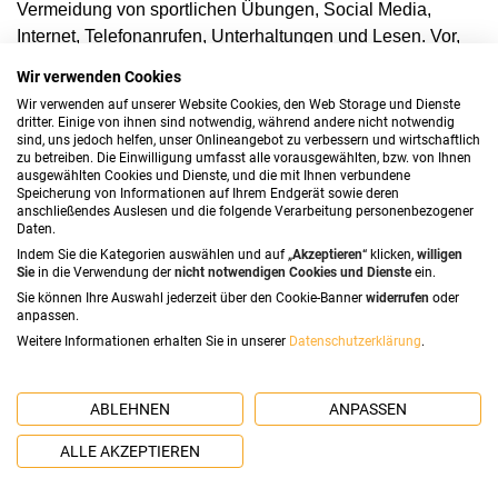
Vermeidung von sportlichen Übungen, Social Media,
Internet, Telefonanrufen, Unterhaltungen und Lesen. Vor,
während und nach dem Experiment wurden die
Wir verwenden Cookies
Cortisolwerte der Teilnehmer durch Analyse einer
Wir verwenden auf unserer Website Cookies, den Web Storage und Dienste
Speichelprobe bestimmt.
dritter. Einige von ihnen sind notwendig, während andere nicht notwendig
sind, uns jedoch helfen, unser Onlineangebot zu verbessern und wirtschaftlich
zu betreiben. Die Einwilligung umfasst alle vorausgewählten, bzw. von Ihnen
Die Untersuchung ergab, dass schon 20 Minuten Natur
ausgewählten Cookies und Dienste, und die mit Ihnen verbundene
genug waren, um den Cortisolspiegel deutlich zu
Speicherung von Informationen auf Ihrem Endgerät sowie deren
anschließendes Auslesen und die folgende Verarbeitung personenbezogener
senken.
Am meisten reduzierte sich das Stresshormon,
Daten.
wenn die Teilnehmer etwa 20 bis 30 Minuten sitzend oder
Indem Sie die Kategorien auswählen und auf „
Akzeptieren
“ klicken,
willigen
gehend im Grünen verbrachten.
(Quelle:
Sie
in die Verwendung der
nicht notwendigen Cookies und Dienste
ein.
https://www.frontiersin.org/articles/10.3389/fpsyg.2019.00722/
Sie können Ihre Auswahl jederzeit über den Cookie-Banner
widerrufen
oder
anpassen.
Weitere Informationen erhalten Sie in unserer
Datenschutzerklärung
.
Es belegen bereits mehrere solcher
Untersuchungsergebnisse , dass speziell Waldbaden
positive Effekte auf die Gesundheit hat. 2015 konnte etwa
ABLEHNEN
ANPASSEN
der amerikanische Umweltpsychologe Marc Berman mit
ALLE AKZEPTIEREN
einer Untersuchung belegen, dass die Anzahl von Bäumen
in einer Wohngegend sich auf die Gesundheit der