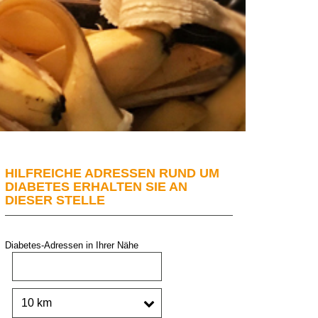
HILFREICHE ADRESSEN RUND UM
DIABETES ERHALTEN SIE AN
DIESER STELLE
Diabetes-Adressen in Ihrer Nähe
PLZ oder Stadt:
Umkreis: