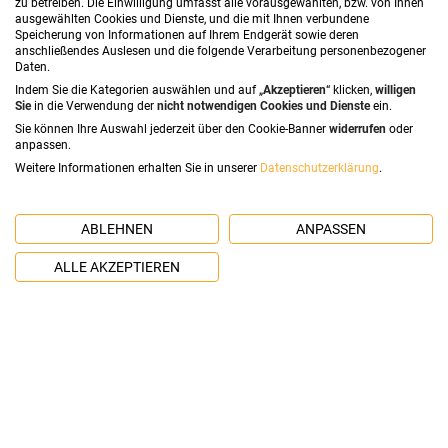
zu betreiben. Die Einwilligung umfasst alle vorausgewählten, bzw. von Ihnen
ausgewählten Cookies und Dienste, und die mit Ihnen verbundene
Speicherung von Informationen auf Ihrem Endgerät sowie deren
Startseite
Über uns
Kontakt
Impressum
anschließendes Auslesen und die folgende Verarbeitung personenbezogener
Daten.
Datenschutzerklärung
Indem Sie die Kategorien auswählen und auf „
Akzeptieren
“ klicken,
willigen
Sie
in die Verwendung der
nicht notwendigen Cookies und Dienste
ein.
Sie können Ihre Auswahl jederzeit über den Cookie-Banner
widerrufen
oder
BACK TO TOP
anpassen.
Weitere Informationen erhalten Sie in unserer
Datenschutzerklärung
.
©2026 ALL RIGHTS RESERVED DIABETIKER.INFO - DAS
INFO-PORTAL FÜR DIABETIKER
ABLEHNEN
ANPASSEN
ALLE AKZEPTIEREN