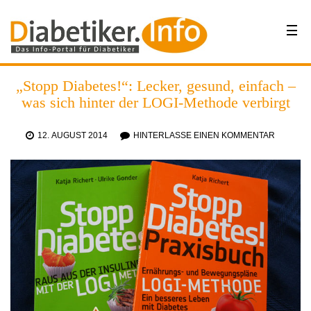
„Stopp Diabetes!“: Lecker, gesund, einfach –
was sich hinter der LOGI-Methode verbirgt
12. AUGUST 2014
HINTERLASSE EINEN KOMMENTAR