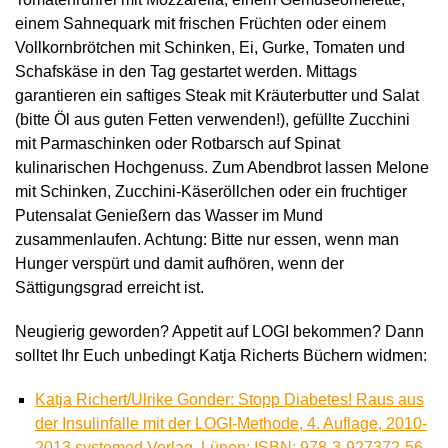
einem Sahnequark mit frischen Früchten oder einem
Vollkornbrötchen mit Schinken, Ei, Gurke, Tomaten und
Schafskäse in den Tag gestartet werden. Mittags
garantieren ein saftiges Steak mit Kräuterbutter und Salat
(bitte Öl aus guten Fetten verwenden!), gefüllte Zucchini
mit Parmaschinken oder Rotbarsch auf Spinat
kulinarischen Hochgenuss. Zum Abendbrot lassen Melone
mit Schinken, Zucchini-Käseröllchen oder ein fruchtiger
Putensalat Genießern das Wasser im Mund
zusammenlaufen. Achtung: Bitte nur essen, wenn man
Hunger verspürt und damit aufhören, wenn der
Sättigungsgrad erreicht ist.
Neugierig geworden? Appetit auf LOGI bekommen? Dann
solltet Ihr Euch unbedingt Katja Richerts Büchern widmen:
Katja Richert/Ulrike Gonder: Stopp Diabetes! Raus aus
der Insulinfalle mit der LOGI-Methode, 4. Auflage, 2010-
2013 systemed Verlag, Lünen; ISBN: 978-3-927372-56-