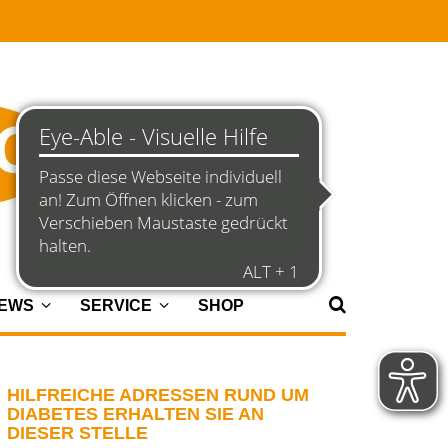
NEWS
SERVICE
SHOP
HILFREICHE ADRESSEN RUND UM
DIABETES ERHALTEN SIE AN
DIESER STELLE