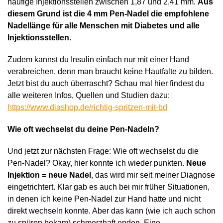
häufige Injektionsstellen zwischen 1,87 und 2,41 mm.
Aus
diesem Grund ist die 4 mm Pen-Nadel die empfohlene
Nadellänge für alle Menschen mit Diabetes und alle
Injektionsstellen.
Zudem kannst du Insulin einfach nur mit einer Hand
verabreichen, denn man braucht keine Hautfalte zu bilden.
Jetzt bist du auch überrascht? Schau mal hier findest du
alle weiteren Infos, Quellen und Studien dazu:
https://www.diashop.de/richtig-spritzen-mit-bd
Wie oft wechselst du deine Pen-Nadeln?
Und jetzt zur nächsten Frage: Wie oft wechselst du die
Pen-Nadel? Okay, hier konnte ich wieder punkten.
Neue
Injektion = neue Nadel
, das wird mir seit meiner Diagnose
eingetrichtert. Klar gab es auch bei mir früher Situationen,
in denen ich keine Pen-Nadel zur Hand hatte und nicht
direkt wechseln konnte. Aber das kann (wie ich auch schon
zu spüren bekam) schmerzhaft enden. Eine