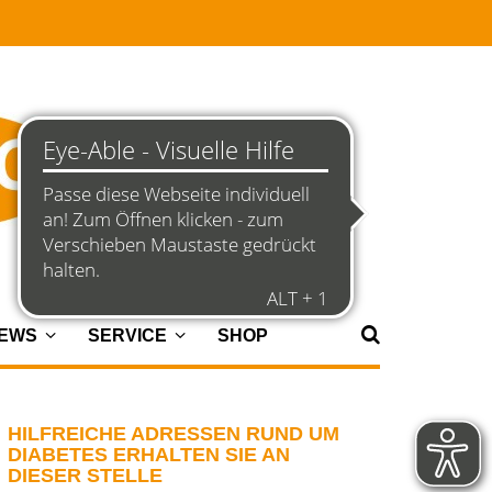
NEWS
SERVICE
SHOP
HILFREICHE ADRESSEN RUND UM
DIABETES ERHALTEN SIE AN
DIESER STELLE