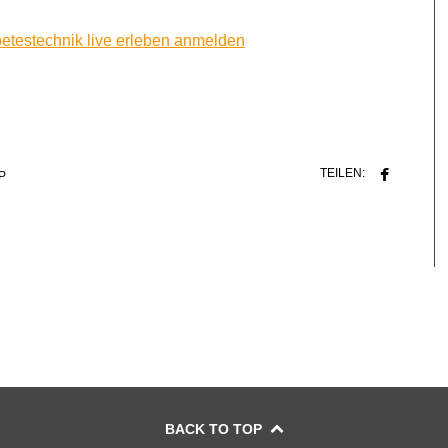
betestechnik live erleben anmelden
TEILEN:
P
BACK TO TOP