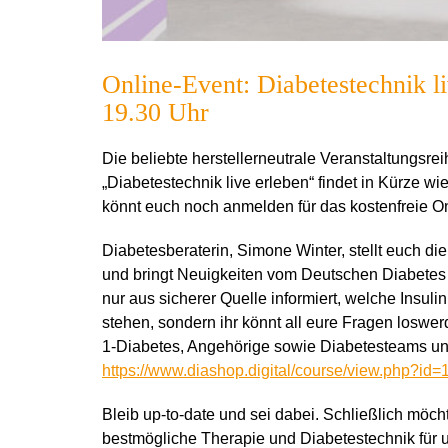
Online-Event: Diabetestechnik li
19.30 Uhr
Die beliebte herstellerneutrale Veranstaltungs
„Diabetestechnik live erleben“ findet in Kürze wi
könnt euch noch anmelden für das kostenfreie O
Diabetesberaterin, Simone Winter, stellt euch d
und bringt Neuigkeiten vom Deutschen Diabetes 
nur aus sicherer Quelle informiert, welche Ins
stehen, sondern ihr könnt all eure Fragen loswe
1-Diabetes, Angehörige sowie Diabetesteams un
https://www.diashop.digital/course/view.php?id=
Bleib up-to-date und sei dabei. Schließlich möch
bestmögliche Therapie und Diabetestechnik für u