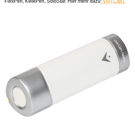
FlexPen, KwikPen, SoloStar. Hier mehr dazu:
VIVI Cap1