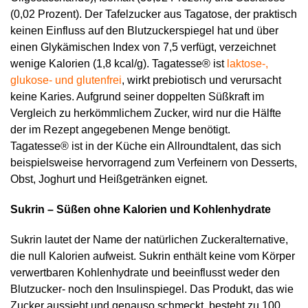
(0,02 Prozent). Der Tafelzucker aus Tagatose, der praktisch
keinen Einfluss auf den Blutzuckerspiegel hat und über
einen Glykämischen Index von 7,5 verfügt, verzeichnet
wenige Kalorien (1,8 kcal/g).
Tagatesse® ist
laktose-,
glukose- und glutenfrei
, wirkt prebiotisch und verursacht
keine Karies. Aufgrund seiner doppelten Süßkraft im
Vergleich zu herkömmlichem Zucker, wird nur die Hälfte
der im Rezept angegebenen Menge benötigt.
Tagatesse® ist in der Küche ein Allroundtalent, das sich
beispielsweise hervorragend zum Verfeinern von Desserts,
Obst, Joghurt und Heißgetränken eignet.
Sukrin – Süßen ohne Kalorien und Kohlenhydrate
Sukrin lautet der Name der natürlichen Zuckeralternative,
die null Kalorien aufweist. Sukrin enthält keine vom Körper
verwertbaren Kohlenhydrate und beeinflusst weder den
Blutzucker- noch den Insulinspiegel. Das Produkt, das wie
Zucker aussieht und genauso schmeckt, besteht zu 100