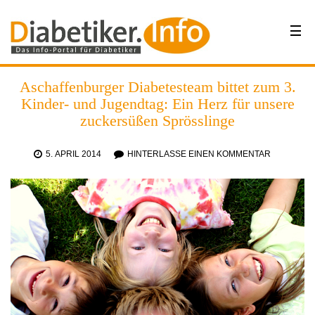
Aschaffenburger Diabetesteam bittet zum 3.
Kinder- und Jugendtag: Ein Herz für unsere
zuckersüßen Sprösslinge
5. APRIL 2014
HINTERLASSE EINEN KOMMENTAR