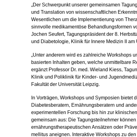
„Der Schwerpunkt unserer gemeinsamen Tagung wi
und Translation von wissenschaftlichen Erkenntni
Wesentlichen um die Implementierung von Therap
sinnvolle medikamentöse Behandlungsformen von 
Jochen Seufert, Tagungspräsident der 8. Herbst
und Diabetologie, Klinik für Innere Medizin II am
„Unter anderem wird es zahlreiche Workshops un
basierten Inhalten geben, welche unmittelbare R
ergänzt Professor Dr. med. Wieland Kiess, Tagu
Klinik und Poliklinik für Kinder- und Jugendmedi
Fakultät der Universität Leipzig.
In Vorträgen, Workshops und Symposien bietet de
Diabetesberatern, Ernährungsberatern und ander
experimentellen Forschung bis hin zur klinisc
gemeinsam aus: Die Tagungsteilnehmer können s
ernährungstherapeutischen Ansätzen oder Präve
mellitus aneignen. Interaktive Workshops zu de