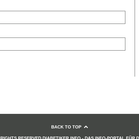
BACK TO TOP
 RIGHTS RESERVED DIABETIKER.INFO - DAS INFO-PORTAL FÜR 