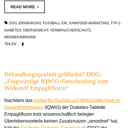
READ MORE
DDG
,
ERNÄHRUNG
,
FUSSBALL-EM
,
JUNKFOOD-MARKETING
,
TYP-2-
DIABETES
,
ÜBERGEWICHT
,
VERBRAUCHERSCHUTZ
,
WERBEKAMPAGNE
TEILEN:
Behandlungsqualität gefährdet? DDG:
„Fragwürdige IQWiG-Entscheidung zum
Wirkstoff Empagliflozin“
Nachdem das
Institut für Qualität und Wirtschaftlichkeit im
Gesundheitswesen
(IQWiG) der Diabetes-Tablette
Empagliflozin trotz wissenschaftlich belegter
Überlebensvorteile keinen Zusatznutzen „verordnet“ hat,
hält die
Deutsche Diabetes Gesellschaft
(DDG) die