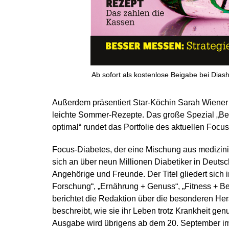
Ab sofort als kostenlose Beigabe bei Diash
Außerdem präsentiert Star-Köchin Sarah Wiener 
leichte Sommer-Rezepte. Das große Spezial „Bew
optimal“ rundet das Portfolie des aktuellen Focu
Focus-Diabetes, der eine Mischung aus medizinis
sich an über neun Millionen Diabetiker in Deuts
Angehörige und Freunde. Der Titel gliedert sich 
Forschung“, „Ernährung + Genuss“, „Fitness + B
berichtet die Redaktion über die besonderen He
beschreibt, wie sie ihr Leben trotz Krankheit ge
Ausgabe wird übrigens ab dem 20. September im 