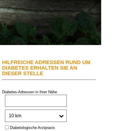
HILFREICHE ADRESSEN RUND UM
DIABETES ERHALTEN SIE AN
DIESER STELLE
Diabetes-Adressen in Ihrer Nähe
PLZ oder Stadt:
Umkreis:
Type:
Diabetologische Arztpraxis