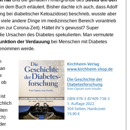
in dem Buch erläutert. Bisher dachte ich auch, dass Adolf
mung bei diabetischer Ketoazidose) beschrieb, wusste aber
 viele andere Dinge im medizinischen Bereich vorantrieb
en zur Corona-Zeit). Hättet ihr’s gewusst? Super
die Ursachen des Diabetes spekulierten. Man vermutete
unktion der Verdauung
bei Menschen mit Diabetes
fgenommen werde.
n
man
s
 ob
ist
chlich
iten
ch)
der