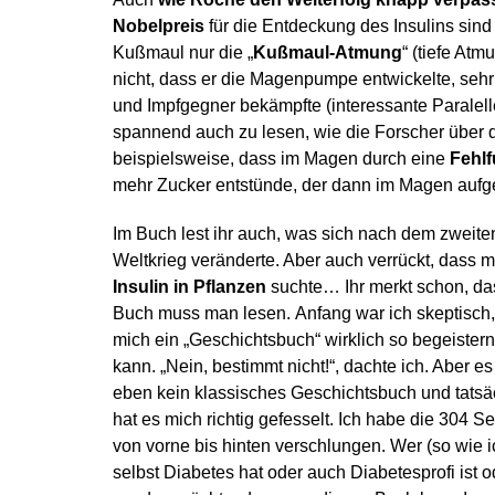
Nobelpreis
für die Entdeckung des Insulins sind 
Kußmaul nur die „
Kußmaul-Atmung
“ (tiefe At
nicht, dass er die Magenpumpe entwickelte, sehr
und Impfgegner bekämpfte (interessante Paralell
spannend auch zu lesen, wie die Forscher über 
beispielsweise, dass im Magen durch eine
Fehlf
mehr Zucker entstünde, der dann im Magen au
Im Buch lest ihr auch, was sich nach dem zweite
Weltkrieg veränderte. Aber auch verrückt, dass 
Insulin in Pflanzen
suchte… Ihr merkt schon, da
Buch muss man lesen. Anfang war ich skeptisch,
mich ein „Geschichtsbuch“ wirklich so begeistern
kann. „Nein, bestimmt nicht!“, dachte ich. Aber es 
eben kein klassisches Geschichtsbuch und tatsä
hat es mich richtig gefesselt. Ich habe die 304 Se
von vorne bis hinten verschlungen. Wer (so wie i
selbst Diabetes hat oder auch Diabetesprofi ist o