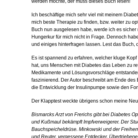
werden möchte, der muss dieses Buch lesen!
Ich beschäftige mich sehr viel mit meinem Diabetes
mich beste Therapie zu finden, bzw. weiter zu op
Buch nun ausgelesen habe, werde ich es sicher n
Hungerkur für mich nicht in Frage. Dennoch ha
und einiges hinterfragen lassen. Lest das Buch, 
Es ist spannend zu erfahren, welcher kluge Kopf
hat, uns Menschen mit Diabetes das Leben zu r
Medikamente und Lösungsvorschläge entstanden u
faszinierend. Der Autor beschreibt am Ende de
die Entwicklung der Insulinpumpe sowie den For
Der Klapptest weckte übrigens schon meine Neu
Bismarcks Arzt von Frerichs gibt bei Diabetes Op
und Kußmaul bekämpft Impfverweigerer. Der Stud
Bauchspeicheldrüse. Minkowski und der Freiherr
und Reuter, vergessene Entdecker. Übertriebene