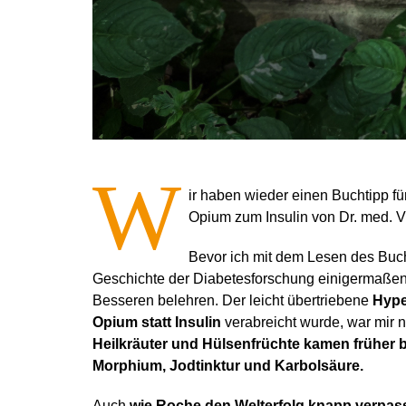
W
ir haben wieder einen Buchtipp f
Opium zum Insulin von Dr. med. V
Bevor ich mit dem Lesen des Buch
Geschichte der Diabetesforschung einigermaßen 
Besseren belehren. Der leicht übertriebene
Hype
Opium statt Insulin
verabreicht wurde, war mir 
Heilkräuter und Hülsenfrüchte kamen früher 
Morphium, Jodtinktur und Karbolsäure.
Auch
wie Roche den Welterfolg knapp verpass