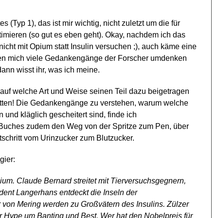
 (Typ 1), das ist mir wichtig, nicht zuletzt um die für
timieren (so gut es eben geht). Okay, nachdem ich das
icht mit Opium statt Insulin versuchen ;), auch käme eine
ben mich viele Gedankengänge der Forscher umdenken
dann wisst ihr, was ich meine.
 auf welche Art und Weise seinen Teil dazu beigetragen
etten! Die Gedankengänge zu verstehen, warum welche
nd kläglich gescheitert sind, finde ich
s Buches zudem den Weg von der Spritze zum Pen, über
tschritt vom Urinzucker zum Blutzucker.
gier:
ium. Claude Bernard streitet mit Tierversuchsgegnern,
ent Langerhans entdeckt die Inseln der
 von Mering werden zu Großvätern des Insulins. Zülzer
r Hype um Banting und Best. Wer hat den Nobelpreis für