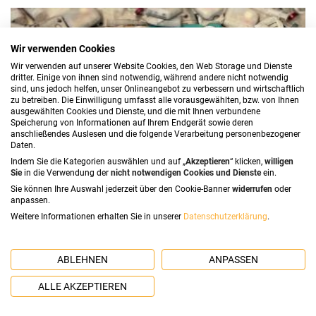
Wir verwenden Cookies
Wir verwenden auf unserer Website Cookies, den Web Storage und Dienste
dritter. Einige von ihnen sind notwendig, während andere nicht notwendig
sind, uns jedoch helfen, unser Onlineangebot zu verbessern und wirtschaftlich
zu betreiben. Die Einwilligung umfasst alle vorausgewählten, bzw. von Ihnen
ausgewählten Cookies und Dienste, und die mit Ihnen verbundene
Speicherung von Informationen auf Ihrem Endgerät sowie deren
anschließendes Auslesen und die folgende Verarbeitung personenbezogener
Daten.
Indem Sie die Kategorien auswählen und auf „
Akzeptieren
“ klicken,
willigen
Sie
in die Verwendung der
nicht notwendigen Cookies und Dienste
ein.
Sie können Ihre Auswahl jederzeit über den Cookie-Banner
widerrufen
oder
anpassen.
Weitere Informationen erhalten Sie in unserer
Datenschutzerklärung
.
Buchtipp: Das Unsichtbare sichtbar machen
ABLEHNEN
ANPASSEN
Unser Buchtipp: „Das Unsichtbare sichtbar machen“ – Die
Höhen und Tiefen im Leben mit Typ-1-Diabetes in 16
ALLE AKZEPTIEREN
Porträts von Miriam Eiswirth. Gelesen und für gut
befunden. Ich fühle mich verstanden und finds genial, wie