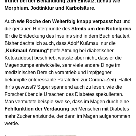
früher bei der Behandlung zum Einsatz, genau wie
Morphium, Jodtinktur und Karbolsäure.
Auch
wie Roche den Welterfolg knapp verpasst hat
und
die genauen Hintergründe des
Streits um den Nobelpreis
für die Entdeckung des Insulins sind in dem Buch erläutert.
Bisher dachte ich auch, dass Adolf Kußmaul nur die
„
Kußmaul-Atmung
“ (tiefe Atmung bei diabetischer
Ketoazidose) beschrieb, wusste aber nicht, dass er die
Magenpumpe entwickelte, sehr viele andere Dinge im
medizinischen Bereich vorantrieb und Impfgegner
bekämpfte (interessante Paralellen zur Corona-Zeit). Hättet
ihr’s gewusst? Super spannend auch zu lesen, wie die
Forscher über die Ursachen des Diabetes spekulierten.
Man vermutete beispielsweise, dass im Magen durch eine
Fehlfunktion der Verdauung
bei Menschen mit Diabetes
mehr Zucker entstünde, der dann im Magen aufgenommen
werde.