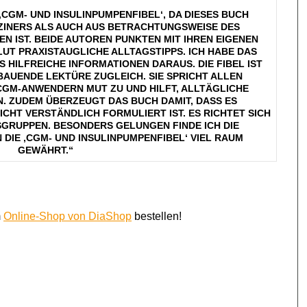
‚CGM- UND INSULINPUMPENFIBEL‘, DA DIESES BUCH S
INERS ALS AUCH AUS BETRACHTUNGSWEISE DES A
ST. BEIDE AUTOREN PUNKTEN MIT IHREN EIGENEN E
 PRAXISTAUGLICHE ALLTAGSTIPPS. ICH HABE DAS B
 HILFREICHE INFORMATIONEN DARAUS. DIE FIBEL IST N
ENDE LEKTÜRE ZUGLEICH. SIE SPRICHT ALLEN I
M-ANWENDERN MUT ZU UND HILFT, ALLTÄGLICHE P
ZUDEM ÜBERZEUGT DAS BUCH DAMIT, DASS ES Ü
HT VERSTÄNDLICH FORMULIERT IST. ES RICHTET SICH A
GRUPPEN. BESONDERS GELUNGEN FINDE ICH DIE E
IE ‚CGM- UND INSULINPUMPENFIBEL‘ VIEL RAUM G
EWÄHRT.“
m
Online-Shop von DiaShop
bestellen!