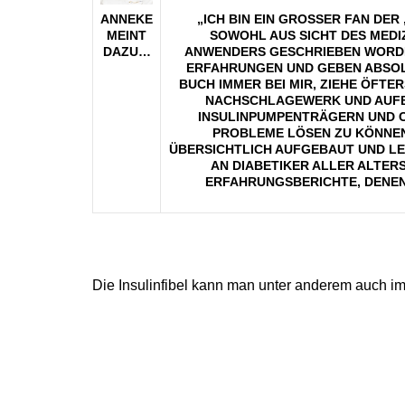
ANNEKE
„ICH BIN EIN GROSSER FAN DER 
MEINT
OWOHL AUS SICHT DES MEDIZ
DAZU…
NWENDERS GESCHRIEBEN WORDEN I
RFAHRUNGEN UND GEBEN ABSOLUT
UCH IMMER BEI MIR, ZIEHE ÖFTERS
ACHSCHLAGEWERK UND AUFBAU
NSULINPUMPENTRÄGERN UND CG
ROBLEME LÖSEN ZU KÖNNEN. 
BERSICHTLICH AUFGEBAUT UND LEIC
N DIABETIKER ALLER ALTERS
RFAHRUNGSBERICHTE, DENEN D
Die Insulinfibel kann man unter anderem auch i