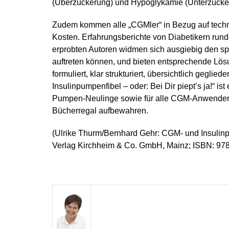
(Überzuckerung) und Hypoglykämie (Unterzucke
Zudem kommen alle „CGMler“ in Bezug auf techn
Kosten. Erfahrungsberichte von Diabetikern rund
erprobten Autoren widmen sich ausgiebig den spe
auftreten können, und bieten entsprechende Lös
formuliert, klar strukturiert, übersichtlich geglied
Insulinpumpenfibel – oder: Bei Dir piept’s ja!“ is
Pumpen-Neulinge sowie für alle CGM-Anwender. Gle
Bücherregal aufbewahren.
(Ulrike Thurm/Bernhard Gehr: CGM- und Insulinpum
Verlag Kirchheim & Co. GmbH, Mainz; ISBN: 978