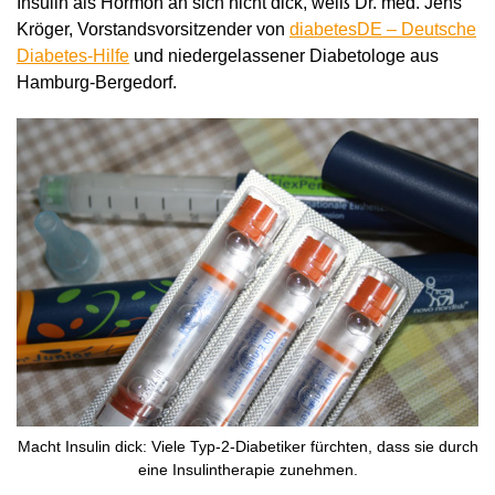
Insulin als Hormon an sich nicht dick, weiß Dr. med. Jens
Kröger, Vorstandsvorsitzender von
diabetesDE – Deutsche
Diabetes-Hilfe
und niedergelassener Diabetologe aus
Hamburg-Bergedorf.
Macht Insulin dick: Viele Typ-2-Diabetiker fürchten, dass sie durch
eine Insulintherapie zunehmen.