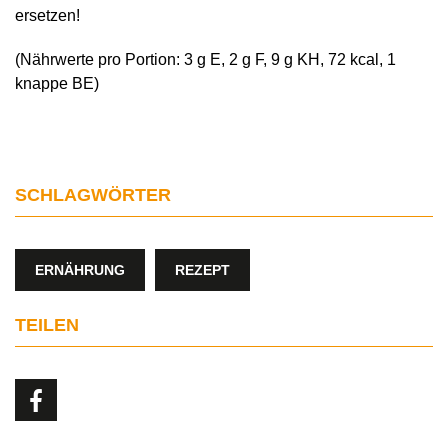
ersetzen!
(Nährwerte pro Portion: 3 g E, 2 g F, 9 g KH, 72 kcal, 1
knappe BE)
SCHLAGWÖRTER
ERNÄHRUNG
REZEPT
TEILEN