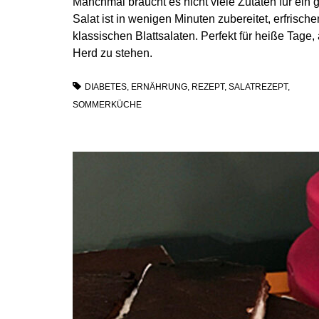
Manchmal braucht es nicht viele Zutaten für ei
Salat ist in wenigen Minuten zubereitet, erfris
klassischen Blattsalaten. Perfekt für heiße Tage
Herd zu stehen.
DIABETES
,
ERNÄHRUNG
,
REZEPT
,
SALATREZEPT
,
SOMMERKÜCHE