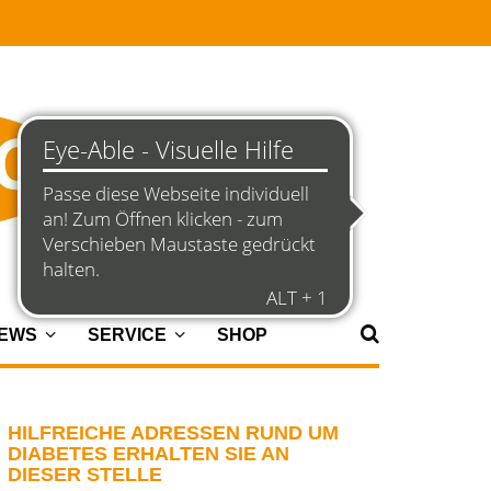
NEWS
SERVICE
SHOP
HILFREICHE ADRESSEN RUND UM
DIABETES ERHALTEN SIE AN
DIESER STELLE