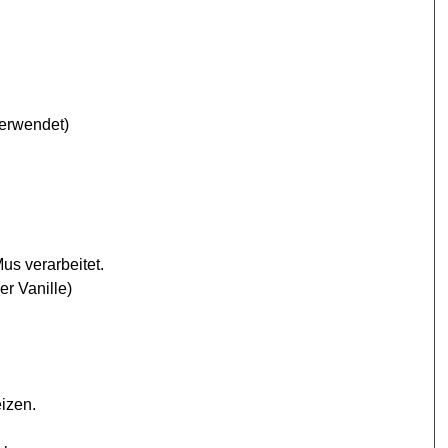
verwendet)
us verarbeitet.
r Vanille)
izen.