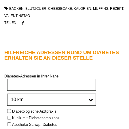
BACKEN
,
BLUTZCUER
,
CHEESECAKE
,
KALORIEN
,
MUFFINS
,
REZEPT
,
VALENTINSTAG
TEILEN:
HILFREICHE ADRESSEN RUND UM DIABETES
ERHALTEN SIE AN DIESER STELLE
Diabetes-Adressen in Ihrer Nähe
PLZ oder Stadt:
Umkreis:
Type:
Diabetologische Arztpraxis
Klinik mit Diabetesambulanz
Apotheke Schwp. Diabetes