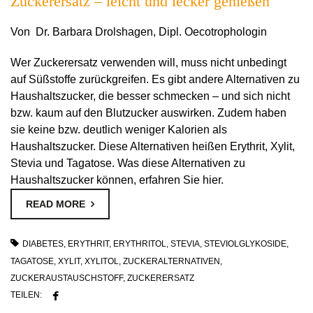
Zuckerersatz – leicht und lecker genießen
Von Dr. Barbara Drolshagen, Dipl. Oecotrophologin
Wer Zuckerersatz verwenden will, muss nicht unbedingt
auf Süßstoffe zurückgreifen. Es gibt andere Alternativen zu
Haushaltszucker, die besser schmecken – und sich nicht
bzw. kaum auf den Blutzucker auswirken. Zudem haben
sie keine bzw. deutlich weniger Kalorien als
Haushaltszucker. Diese Alternativen heißen Erythrit, Xylit,
Stevia und Tagatose. Was diese Alternativen zu
Haushaltszucker können, erfahren Sie hier.
READ MORE
DIABETES
,
ERYTHRIT
,
ERYTHRITOL
,
STEVIA
,
STEVIOLGLYKOSIDE
,
TAGATOSE
,
XYLIT
,
XYLITOL
,
ZUCKERALTERNATIVEN
,
ZUCKERAUSTAUSCHSTOFF
,
ZUCKERERSATZ
TEILEN: