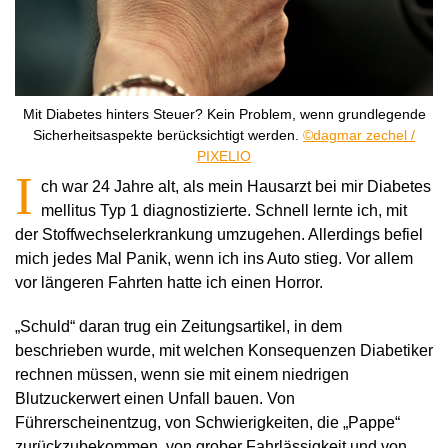
Mit Diabetes hinters Steuer? Kein Problem, wenn grundlegende
Sicherheitsaspekte berücksichtigt werden.
©dagmar zechel /
PIXELIO
I
ch war 24 Jahre alt, als mein Hausarzt bei mir Diabetes
mellitus Typ 1 diagnostizierte. Schnell lernte ich, mit
der Stoffwechselerkrankung umzugehen. Allerdings befiel
mich jedes Mal Panik, wenn ich ins Auto stieg. Vor allem
vor längeren Fahrten hatte ich einen Horror.
„Schuld“ daran trug ein Zeitungsartikel, in dem
beschrieben wurde, mit welchen Konsequenzen Diabetiker
rechnen müssen, wenn sie mit einem niedrigen
Blutzuckerwert einen Unfall bauen. Von
Führerscheinentzug, von Schwierigkeiten, die „Pappe“
zurückzubekommen, von grober Fahrlässigkeit und von