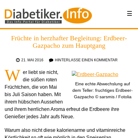
Früchte in herzhafter Begleitung: Erdbeer-
Gazpacho zum Hauptgang
21. MAI 2016
HINTERLASSE EINEN KOMMENTAR
W
er liebt sie nicht,
die süßen roten
Eine echte Abwechslung auf
Früchtchen, die von Mai
dem Teller: fruchtiges Erdbeer-
bis Juli Saison haben. Mit
Gazpacho © sarsmis / Fotolia
ihrem hübschen Aussehen
und ihrem herrlichen Aroma erfreut die Erdbeere ihre
Genießer jedes Jahr aufs Neue.
Warum also nicht diese kalorienarme und vitaminreiche
Köstlichkeit so oft wie möglich in den Speiseplan