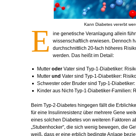
Kann Diabetes vererbt werd
E
ine genetische Veranlagung allein führ
wissenschaftlich erwiesen. Dennoch h
durchschnittlich 20-fach höheres Risi
werden. Das heißt im Detail:
Mutter
oder
Vater sind Typ-1-Diabetiker: Risik
Mutter
und
Vater sind Typ-1-Diabetiker: Risik
Schwester oder Bruder sind Typ-1-Diabetiker:
Kinder aus Nicht-Typ-1-Diabetiker-Familien: Ri
Beim Typ-2-Diabetes hingegen fällt die Erblichke
für eine Insulinresistenz über mehrere Gene weit
eines solchen Diabetes von weiteren Faktoren a
„Stubenhocker“, die sich wenig bewegen, die Gef
weiß, dass er eine erblich bedingte Anlage bezie