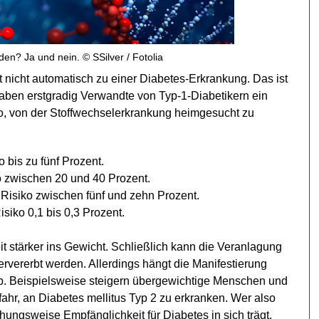
en? Ja und nein. © SSilver / Fotolia
t nicht automatisch zu einer Diabetes-Erkrankung. Das ist
aben erstgradig Verwandte von Typ-1-Diabetikern ein
ko, von der Stoffwechselerkrankung heimgesucht zu
o bis zu fünf Prozent.
o zwischen 20 und 40 Prozent.
 Risiko zwischen fünf und zehn Prozent.
siko 0,1 bis 0,3 Prozent.
it stärker ins Gewicht. Schließlich kann die Veranlagung
ervererbt werden. Allerdings hängt die Manifestierung
b. Beispielsweise steigern übergewichtige Menschen und
ahr, an Diabetes mellitus Typ 2 zu erkranken. Wer also
hungsweise Empfänglichkeit für Diabetes in sich trägt,