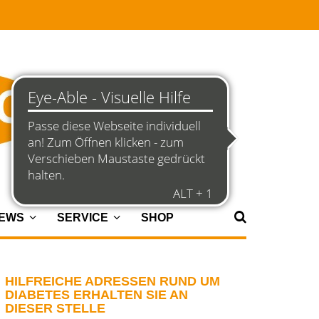
NEWS
SERVICE
SHOP
HILFREICHE ADRESSEN RUND UM
DIABETES ERHALTEN SIE AN
DIESER STELLE