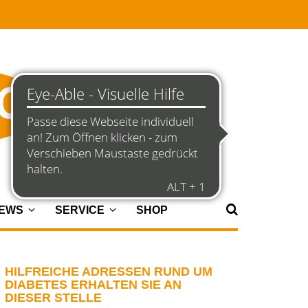
NEWS
SERVICE
SHOP
HILFREICHE ADRESSEN RUND UM
DIABETES ERHALTEN SIE AN
DIESER STELLE