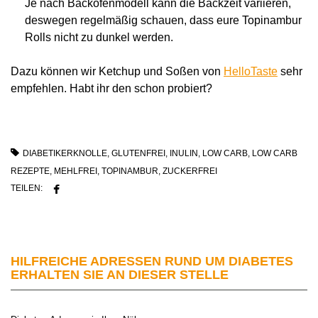
Je nach Backofenmodell kann die Backzeit variieren,
deswegen regelmäßig schauen, dass eure Topinambur
Rolls nicht zu dunkel werden.
Dazu können wir Ketchup und Soßen von
HelloTaste
sehr
empfehlen. Habt ihr den schon probiert?
DIABETIKERKNOLLE
,
GLUTENFREI
,
INULIN
,
LOW CARB
,
LOW CARB
REZEPTE
,
MEHLFREI
,
TOPINAMBUR
,
ZUCKERFREI
TEILEN:
HILFREICHE ADRESSEN RUND UM DIABETES
ERHALTEN SIE AN DIESER STELLE