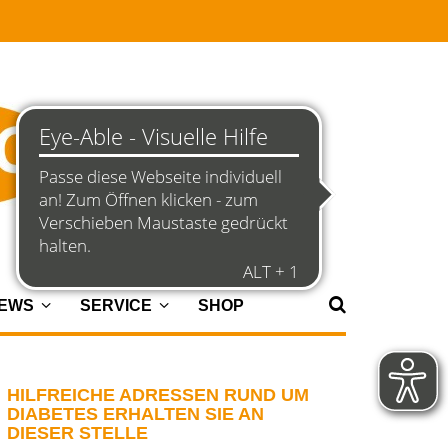
NEWS
SERVICE
SHOP
HILFREICHE ADRESSEN RUND UM
DIABETES ERHALTEN SIE AN
DIESER STELLE