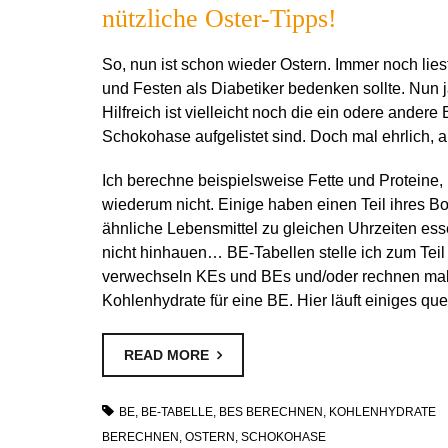
nützliche Oster-Tipps!
So, nun ist schon wieder Ostern. Immer noch lie
und Festen als Diabetiker bedenken sollte. Nun ja
Hilfreich ist vielleicht noch die ein odere andere
Schokohase aufgelistet sind. Doch mal ehrlich, au
Ich berechne beispielsweise Fette und Proteine, 
wiederum nicht. Einige haben einen Teil ihres Bo
ähnliche Lebensmittel zu gleichen Uhrzeiten es
nicht hinhauen… BE-Tabellen stelle ich zum Teil 
verwechseln KEs und BEs und/oder rechnen mal
Kohlenhydrate für eine BE. Hier läuft einiges que
READ MORE
BE
,
BE-TABELLE
,
BES BERECHNEN
,
KOHLENHYDRATE
BERECHNEN
,
OSTERN
,
SCHOKOHASE