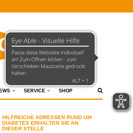
NEWS
SERVICE
SHOP
HILFREICHE ADRESSEN RUND UM
DIABETES ERHALTEN SIE AN
DIESER STELLE