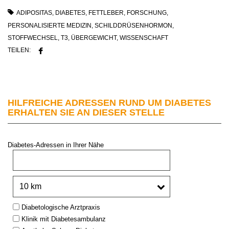
ADIPOSITAS
,
DIABETES
,
FETTLEBER
,
FORSCHUNG
,
PERSONALISIERTE MEDIZIN
,
SCHILDDRÜSENHORMON
,
STOFFWECHSEL
,
T3
,
ÜBERGEWICHT
,
WISSENSCHAFT
TEILEN:
HILFREICHE ADRESSEN RUND UM DIABETES
ERHALTEN SIE AN DIESER STELLE
Diabetes-Adressen in Ihrer Nähe
PLZ oder Stadt:
Umkreis:
Type:
Diabetologische Arztpraxis
Klinik mit Diabetesambulanz