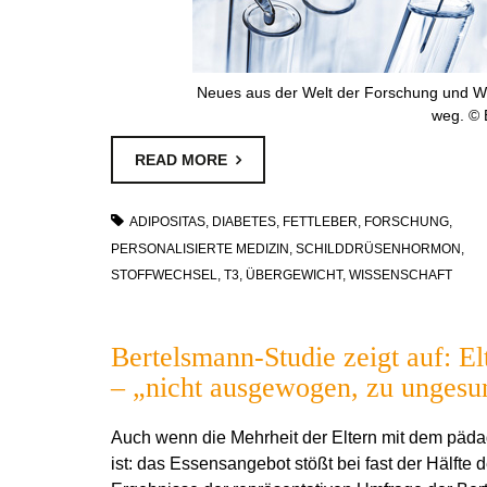
Neues aus der Welt der Forschung und Wis
weg. © 
READ MORE
ADIPOSITAS
,
DIABETES
,
FETTLEBER
,
FORSCHUNG
,
PERSONALISIERTE MEDIZIN
,
SCHILDDRÜSENHORMON
,
STOFFWECHSEL
,
T3
,
ÜBERGEWICHT
,
WISSENSCHAFT
Bertelsmann-Studie zeigt auf: El
– „nicht ausgewogen, zu ungesu
Auch wenn die Mehrheit der Eltern mit dem päd
ist: das Essensangebot stößt bei fast der Hälfte d