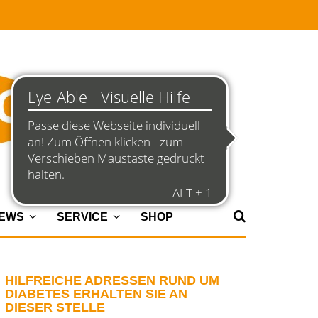
NEWS
SERVICE
SHOP
HILFREICHE ADRESSEN RUND UM
DIABETES ERHALTEN SIE AN
DIESER STELLE