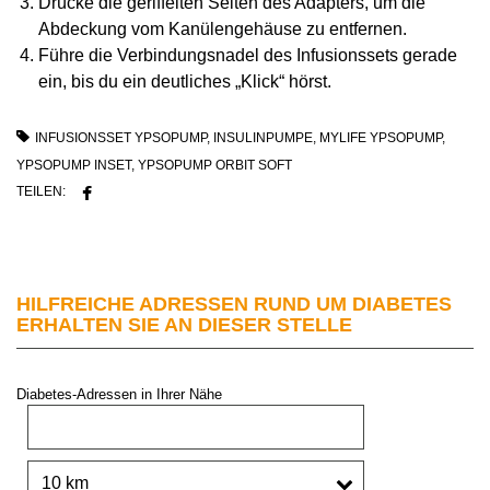
Drücke die geriffelten Seiten des Adapters, um die
Abdeckung vom Kanülengehäuse zu entfernen.
Führe die Verbindungsnadel des Infusionssets gerade
ein, bis du ein deutliches „Klick“ hörst.
INFUSIONSSET YPSOPUMP
,
INSULINPUMPE
,
MYLIFE YPSOPUMP
,
YPSOPUMP INSET
,
YPSOPUMP ORBIT SOFT
TEILEN:
HILFREICHE ADRESSEN RUND UM DIABETES
ERHALTEN SIE AN DIESER STELLE
Diabetes-Adressen in Ihrer Nähe
PLZ oder Stadt:
Umkreis: