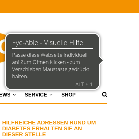
NEWS
SERVICE
SHOP
HILFREICHE ADRESSEN RUND UM
DIABETES ERHALTEN SIE AN
DIESER STELLE