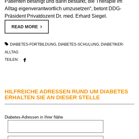
Patienten befähigt und darin bestärkt, die Therapie im
Alltag eigenverantwortlich umzusetzen“, betont DDG-
Präsident Privatdozent Dr. med. Erhard Siegel.
READ MORE
DIABETES-FORTBILDUNG
,
DIABETES-SCHULUNG
,
DIABETIKER-
ALLTAG
TEILEN:
HILFREICHE ADRESSEN RUND UM DIABETES
ERHALTEN SIE AN DIESER STELLE
Diabetes-Adressen in Ihrer Nähe
PLZ oder Stadt:
Umkreis: