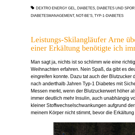
DEXTRO ENERGY GEL
,
DIABETES
,
DIABETES UND SPOR
DIABETESMANAGEMENT
,
NOT-BE’S
,
TYP-1-DIABETES
Leistungs-Skilangläufer Arne üb
einer Erkältung benötigte ich im
Man sagt ja, nichts ist so schlimm wie eine richt
Weihnachten erfahren. Nein Spaß, da gibt es deutl
eingreifen konnte. Dazu tat auch der Blutzucker
nach anderthalb Jahren Typ-1 Diabetes mit Sich
Messen merkt, wenn der Blutzuckerwert höher als 
immer deutlich mehr Insulin, auch unabhängig v
kleiner Stoffwechselschwankungen aufgrund der V
meinem Körper nicht stimmt, bevor die Erkältun