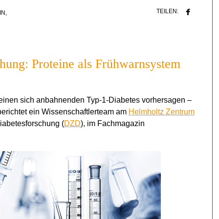
TEILEN:
IN
,
chung: Proteine als Frühwarnsystem
 einen sich anbahnenden Typ-1-Diabetes vorhersagen –
berichtet ein Wissenschaftlerteam am
Helmholtz Zentrum
iabetesforschung (
DZD
), im Fachmagazin