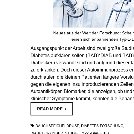
Neues aus der Welt der Forschung: Schein
einen sich anbahnenden Typ-1-D
Ausgangspunkt der Arbeit sind zwei große Stud
Diabetes aufklären sollen (BABYDIAB und BABYDI
Diabetikern verwandt sind und aufgrund dieser f
zu erkranken. Doch dieser Autoimmunprozess entw
durchlaufen die kleinen Patienten längere Vorst
gegen die eigenen insulinproduzierenden Zelle
Autoantikörper. Biomarker, die anzeigen, ob und 
klinischer Symptome kommt, könnten die Behandl
READ MORE
BAUCHSPEICHELDRÜSE
,
DIABETES-FORSCHUNG
,
DIABETES-KINDER
,
STUDIE
,
TYP-1-DIABETES
,