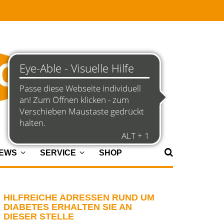
NEWS
SERVICE
SHOP
HILFREICHE ADRESSEN RUND UM
DIABETES ERHALTEN SIE AN
DIESER STELLE