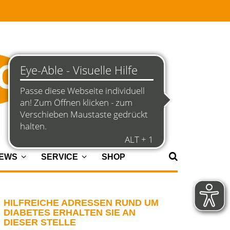
NEWS
SERVICE
SHOP
HILFREICHE ADRESSEN RUND UM
DIABETES ERHALTEN SIE AN
DIESER STELLE