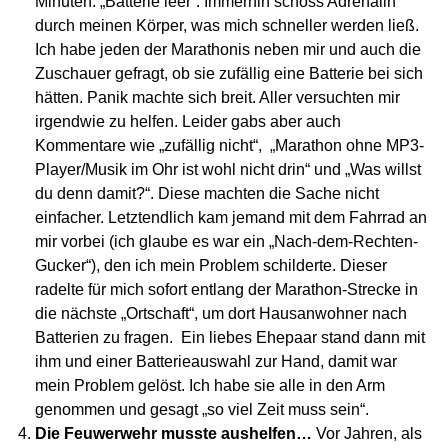
Minuten: „Batterie leer“. Immerhin schoss Adrenalin
durch meinen Körper, was mich schneller werden ließ.
Ich habe jeden der Marathonis neben mir und auch die
Zuschauer gefragt, ob sie zufällig eine Batterie bei sich
hätten. Panik machte sich breit. Aller versuchten mir
irgendwie zu helfen. Leider gabs aber auch
Kommentare wie „zufällig nicht“, „Marathon ohne MP3-
Player/Musik im Ohr ist wohl nicht drin“ und „Was willst
du denn damit?“. Diese machten die Sache nicht
einfacher. Letztendlich kam jemand mit dem Fahrrad an
mir vorbei (ich glaube es war ein „Nach-dem-Rechten-
Gucker“), den ich mein Problem schilderte. Dieser
radelte für mich sofort entlang der Marathon-Strecke in
die nächste „Ortschaft“, um dort Hausanwohner nach
Batterien zu fragen. Ein liebes Ehepaar stand dann mit
ihm und einer Batterieauswahl zur Hand, damit war
mein Problem gelöst. Ich habe sie alle in den Arm
genommen und gesagt „so viel Zeit muss sein“.
Die Feuwerwehr musste aushelfen…
Vor Jahren, als