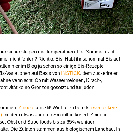
aber sicher steigen die Temperaturen. Der Sommer naht
er nicht fehlen? Richtig: Eis! Habt ihr schon mal Eis auf
tten hier im Blog ja schon so einige Eis-Rezepte
is-Variationen auf Basis von
INSTICK
, dem zuckerfreien
Sahne vermischt. Ob mit Wassermelonen, Kirsch-,
eativität keine Grenzen gesetzt und für jeden
genommen:
Zmoobi
am Stil! Wir hatten bereits
zwei leckere
)
mit dem etwas anderen Smoothie kreiert. Zmoobi
üse, Obst und Superfoods bis zu 65% weniger
äfte. Die Zutaten stammen aus biologischem Landbau. In