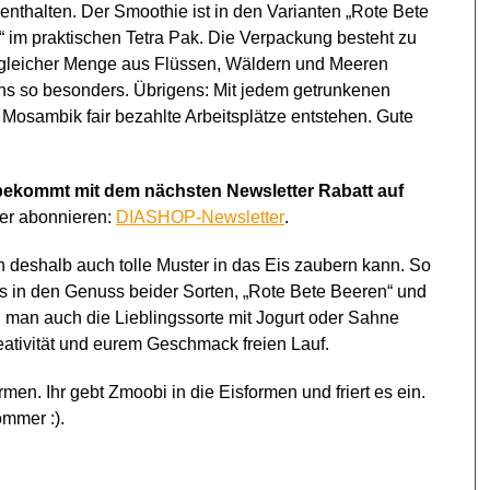
enthalten. Der Smoothie ist in den Varianten „Rote Bete
im praktischen Tetra Pak. Die Verpackung besteht zu
in gleicher Menge aus Flüssen, Wäldern und Meeren
ns so besonders. Übrigens: Mit jedem getrunkenen
Mosambik fair bezahlte Arbeitsplätze entstehen. Gute
bekommt mit dem nächsten Newsletter Rabatt auf
ter abonnieren:
DIASHOP-Newsletter
.
an deshalb auch tolle Muster in das Eis zaubern kann. So
s in den Genuss beider Sorten, „Rote Bete Beeren“ und
 man auch die Lieblingssorte mit Jogurt oder Sahne
reativität und eurem Geschmack freien Lauf.
men. Ihr gebt Zmoobi in die Eisformen und friert es ein.
Sommer :).