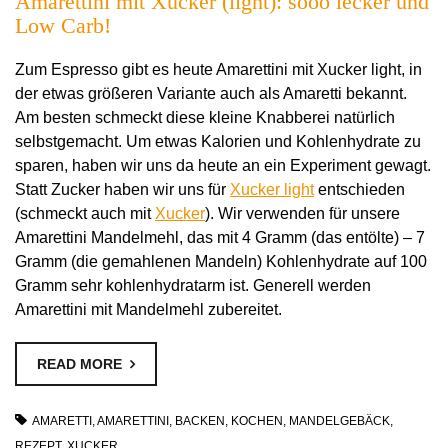
Amarettini mit Xucker (light): sooo lecker und
Low Carb!
Zum Espresso gibt es heute Amarettini mit Xucker light, in
der etwas größeren Variante auch als Amaretti bekannt.
Am besten schmeckt diese kleine Knabberei natürlich
selbstgemacht. Um etwas Kalorien und Kohlenhydrate zu
sparen, haben wir uns da heute an ein Experiment gewagt.
Statt Zucker haben wir uns für
Xucker light
entschieden
(schmeckt auch mit
Xucker
). Wir verwenden für unsere
Amarettini Mandelmehl, das mit 4 Gramm (das entölte) – 7
Gramm (die gemahlenen Mandeln) Kohlenhydrate auf 100
Gramm sehr kohlenhydratarm ist. Generell werden
Amarettini mit Mandelmehl zubereitet.
READ MORE
AMARETTI
,
AMARETTINI
,
BACKEN
,
KOCHEN
,
MANDELGEBÄCK
,
REZEPT
,
XUCKER