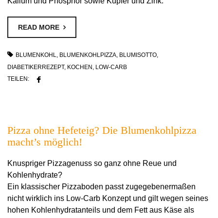
Kalium und Phosphor sowie Kupfer und Zink.
READ MORE
BLUMENKOHL
,
BLUMENKOHLPIZZA
,
BLUMISOTTO
,
DIABETIKERREZEPT
,
KOCHEN
,
LOW-CARB
TEILEN:
Pizza ohne Hefeteig? Die Blumenkohlpizza
macht’s möglich!
Knuspriger Pizzagenuss so ganz ohne Reue und
Kohlenhydrate?
Ein klassischer Pizzaboden passt zugegebenermaßen
nicht wirklich ins Low-Carb Konzept und gilt wegen seines
hohen Kohlenhydratanteils und dem Fett aus Käse als