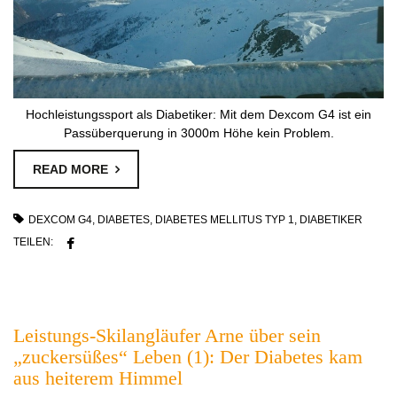
Hochleistungssport als Diabetiker: Mit dem Dexcom G4 ist ein
Passüberquerung in 3000m Höhe kein Problem.
READ MORE
DEXCOM G4
,
DIABETES
,
DIABETES MELLITUS TYP 1
,
DIABETIKER
TEILEN:
Leistungs-Skilangläufer Arne über sein
„zuckersüßes“ Leben (1): Der Diabetes kam
aus heiterem Himmel