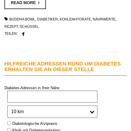
READ MORE
BUDDHA BOWL
,
DIABETIKER
,
KOHLENHYDRATE
,
NÄHRWERTE
,
REZEPT
,
SCHÜSSEL
TEILEN:
HILFREICHE ADRESSEN RUND UM DIABETES
ERHALTEN SIE AN DIESER STELLE
Diabetes-Adressen in Ihrer Nähe
PLZ oder Stadt:
Umkreis:
Type:
Diabetologische Arztpraxis
Klinik mit Diabetesambulanz