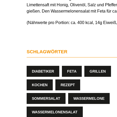
Limettensaft mit Honig, Olivenöl, Salz und Pfeff
gießen. Den Wassermelonensalat mit Feta für ca
(Nährwerte pro Portion: ca. 400 kcal, 14g Eiweiß
SCHLAGWÖRTER
DIABETIKER
FETA
GRILLEN
KOCHEN
REZEPT
SOMMERSALAT
WASSERMELONE
WASSERMELONENSALAT