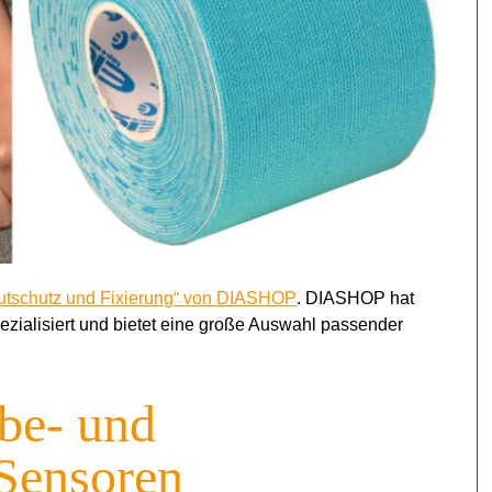
autschutz und Fixierung“ von DIASHOP
.
DIASHOP hat
zialisiert und bietet eine große Auswahl passender
be- und
 Sensoren